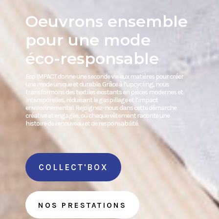
Oeuvrons ensemble
pour une mode
éco-responsable
Eco IMPACT donne une seconde vie aux matières pour créer
une mode unique et durable. Grâce à l’upcycling, nous
transformons des textiles existants en pièces modernes et
intemporelles, réduisant le gaspillage et l’impact
environnemental. Rejoignez-nous dans cette démarche
créative et engagée, où chaque vêtement raconte une
histoire de renouveau et de responsabilité.
COLLECT'BOX
NOS PRESTATIONS