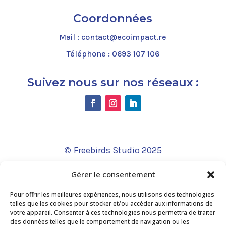
Coordonnées
Mail :
contact@ecoimpact.re
Téléphone :
0693 107 106
Suivez nous sur nos réseaux :
©
Freebirds Studio 2025
Ce site a été financé par l’Union Européenne dans le
Gérer le consentement
cadre du programme FEDER-FSE+ Réunion dont
l’Autorité de gestion est la Région Réunion. L’Europe
Pour offrir les meilleures expériences, nous utilisons des technologies
s’engage à La Réunion avec le fonds FEDER.
telles que les cookies pour stocker et/ou accéder aux informations de
votre appareil. Consenter à ces technologies nous permettra de traiter
des données telles que le comportement de navigation ou les